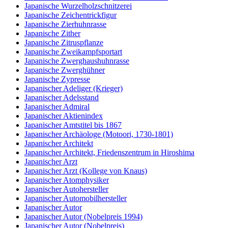
Japanische Wurzelholzschnitzerei
Japanische Zeichentrickfigur
Japanische Zierhuhnrasse
Japanische Zither
Japanische Zitruspflanze
Japanische Zweikampfsportart
Japanische Zwerghaushuhnrasse
Japanische Zwerghühner
Japanische Zypresse
Japanischer Adeliger (Krieger)
Japanischer Adelsstand
Japanischer Admiral
Japanischer Aktienindex
Japanischer Amtstitel bis 1867
Japanischer Archäologe (Motoori, 1730-1801)
Japanischer Architekt
Japanischer Architekt, Friedenszentrum in Hiroshima
Japanischer Arzt
Japanischer Arzt (Kollege von Knaus)
Japanischer Atomphysiker
Japanischer Autohersteller
Japanischer Automobilhersteller
Japanischer Autor
Japanischer Autor (Nobelpreis 1994)
Japanischer Autor (Nobelpreis)