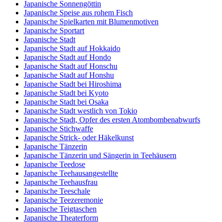
Japanische Sonnengöttin
Japanische Speise aus rohem Fisch
Japanische Spielkarten mit Blumenmotiven
Japanische Sportart
Japanische Stadt
Japanische Stadt auf Hokkaido
Japanische Stadt auf Hondo
Japanische Stadt auf Honschu
Japanische Stadt auf Honshu
Japanische Stadt bei Hiroshima
Japanische Stadt bei Kyoto
Japanische Stadt bei Osaka
Japanische Stadt westlich von Tokio
Japanische Stadt, Opfer des ersten Atombombenabwurfs
Japanische Stichwaffe
Japanische Strick- oder Häkelkunst
Japanische Tänzerin
Japanische Tänzerin und Sängerin in Teehäusern
Japanische Teedose
Japanische Teehausangestellte
Japanische Teehausfrau
Japanische Teeschale
Japanische Teezeremonie
Japanische Teigtaschen
Japanische Theaterform