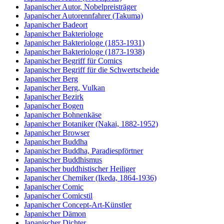
Japanischer Autor, Nobelpreisträger
Japanischer Autorennfahrer (Takuma)
Japanischer Badeort
Japanischer Bakteriologe
Japanischer Bakteriologe (1853-1931)
Japanischer Bakteriologe (1873-1938)
Japanischer Begriff für Comics
Japanischer Begriff für die Schwertscheide
Japanischer Berg
Japanischer Berg, Vulkan
Japanischer Bezirk
Japanischer Bogen
Japanischer Bohnenkäse
Japanischer Botaniker (Nakai, 1882-1952)
Japanischer Browser
Japanischer Buddha
Japanischer Buddha, Paradiespförtner
Japanischer Buddhismus
Japanischer buddhistischer Heiliger
Japanischer Chemiker (Ikeda, 1864-1936)
Japanischer Comic
Japanischer Comicstil
Japanischer Concept-Art-Künstler
Japanischer Dämon
Japanischer Dichter