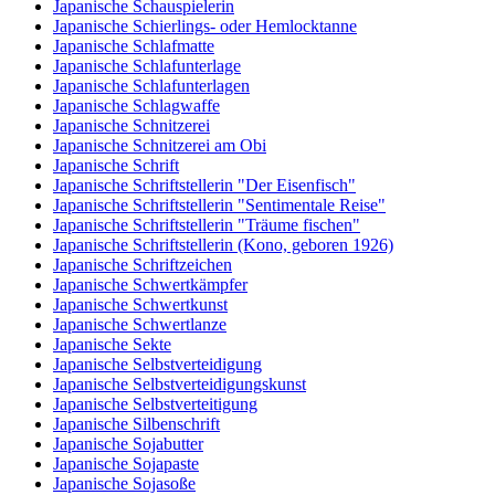
Japanische Schauspielerin
Japanische Schierlings- oder Hemlocktanne
Japanische Schlafmatte
Japanische Schlafunterlage
Japanische Schlafunterlagen
Japanische Schlagwaffe
Japanische Schnitzerei
Japanische Schnitzerei am Obi
Japanische Schrift
Japanische Schriftstellerin "Der Eisenfisch"
Japanische Schriftstellerin "Sentimentale Reise"
Japanische Schriftstellerin "Träume fischen"
Japanische Schriftstellerin (Kono, geboren 1926)
Japanische Schriftzeichen
Japanische Schwertkämpfer
Japanische Schwertkunst
Japanische Schwertlanze
Japanische Sekte
Japanische Selbstverteidigung
Japanische Selbstverteidigungskunst
Japanische Selbstverteitigung
Japanische Silbenschrift
Japanische Sojabutter
Japanische Sojapaste
Japanische Sojasoße