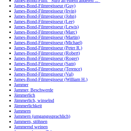
James-Bond-Film: "Stirb an einem anderen ..."
James-Bond-Filmregisseur (Guy)
James-Bond-Filmregisseur (Irvin)
James-Bond-Filmregisseur (John)
James-Bond-Filmregisseur (Lee)
James-Bond-Filmregisseur (Lewis)
James-Bond-Filmregisseur (Marc)
James-Bond-Filmregisseur (Martin)
James-Bond-Filmregisseur (Michael)
James-Bond-Filmregisseur (Peter R.)
James-Bond-Filmregisseur (Robert)
James-Bond-Filmregisseur (Roger)
James-Bond-Filmregisseur (Sam)
James-Bond-Filmregisseur (Terence)
James-Bond-Filmregisseur (Val)
James-Bond-Filmregisseur (William H.)
Jammer
Jammer, Beschwerde
Jämmerlich
Jämmerlich, winselnd
Jämmerlichkeit
Jammern
Jammern (umgangssprachlich)
Jammern, stöhnen
Jammernd weinen